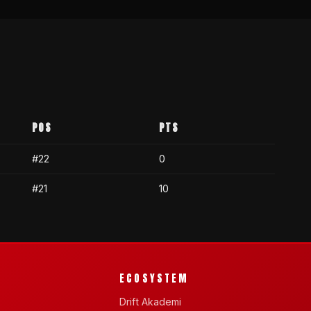
POS
PTS
#22
0
#21
10
ECOSYSTEM
Drift Akademi