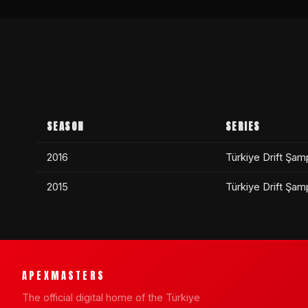
SEASON
SERIES
2016
Türkiye Drift Şam
2015
Türkiye Drift Şam
APEXMASTERS
The official digital home of the Türkiye