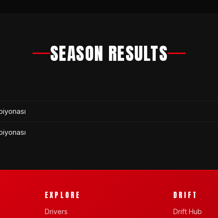
SEASON RESULTS
piyonası
piyonası
EXPLORE
DRIFT
Drivers
Drift Hub