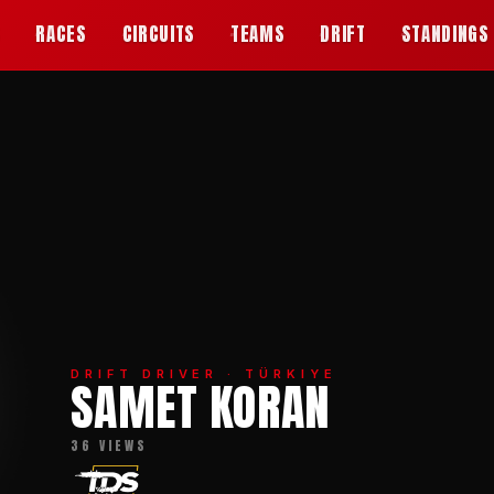
S
RACES
CIRCUITS
TEAMS
DRIFT
STANDINGS
DRIFT DRIVER · TÜRKIYE
SAMET KORAN
36 VIEWS