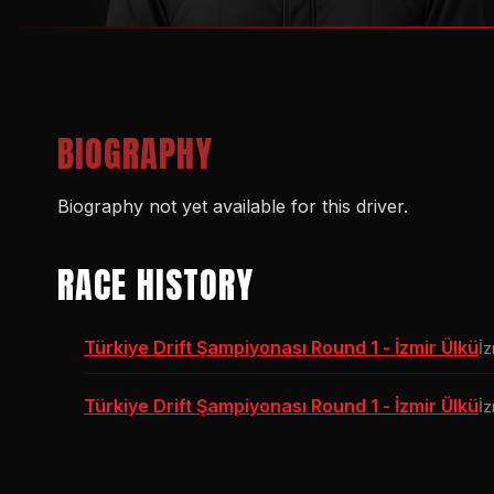
BIOGRAPHY
Biography not yet available for this driver.
RACE HISTORY
Türkiye Drift Şampiyonası Round 1 - İzmir Ülkü
İz
Türkiye Drift Şampiyonası Round 1 - İzmir Ülkü
İz