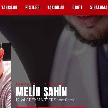
YARIŞLAR
PİSTLER
TAKIMLAR
DRIFT
SIRALAMA
PERSONEL ·
TÜRKİYE
MELIH ŞAHIN
12 yıl APEXMASTERS tecrübesi