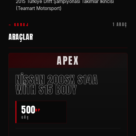
2015 Türkiye Drift Şampiyonası Takımlar İkincisi
(Teamart Motorsport)
1 ARAÇ
— GARAJ
ARAÇLAR
APEX
NISSAN 200SX S14A
WITH S15 BODY
500
HP
GÜÇ