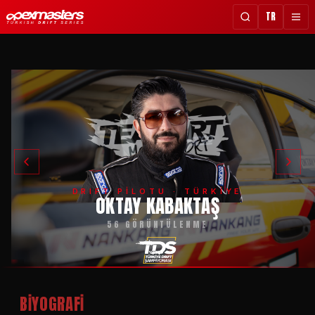
TR
DRIFT PİLOTU ·
TÜRKİYE
OKTAY KABAKTAŞ
56 GÖRÜNTÜLENME
BİYOGRAFİ