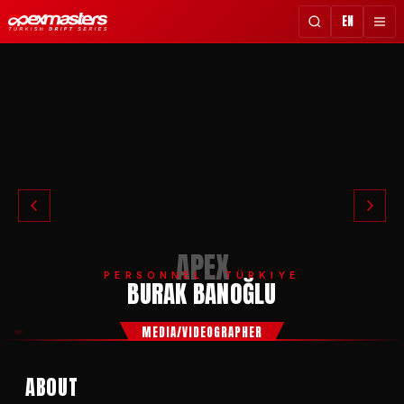
EN
APEX
PERSONNEL · TÜRKIYE
BURAK BANOĞLU
MEDIA/VIDEOGRAPHER
ABOUT