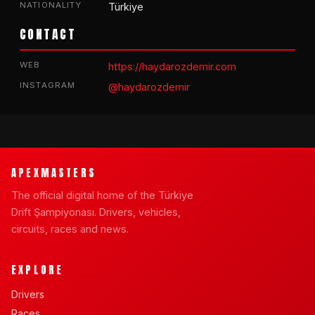
NATIONALITY
Türkiye
CONTACT
WEB
https://haydarozdemir.com
INSTAGRAM
@haydarozdemir
APEXMASTERS
The official digital home of the Türkiye
Drift Şampiyonası. Drivers, vehicles,
circuits, races and news.
EXPLORE
Drivers
Races