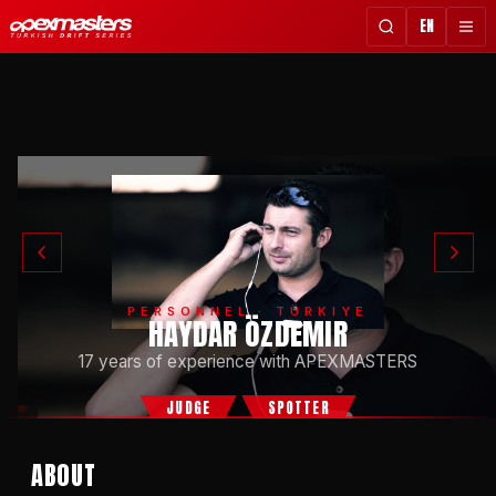
EN
PERSONNEL · TÜRKIYE
HAYDAR ÖZDEMIR
17 years of experience with APEXMASTERS
JUDGE
SPOTTER
ABOUT